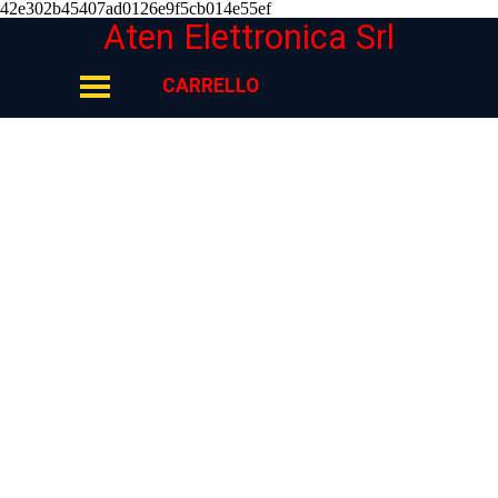
42e302b45407ad0126e9f5cb014e55ef
Vai ai contenuti
Aten Elettronica Srl
Salta menù
CARRELLO