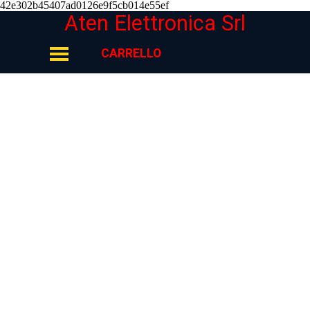
42e302b45407ad0126e9f5cb014e55ef
Vai ai contenuti
Aten Elettronica Srl
Salta menù
CARRELLO