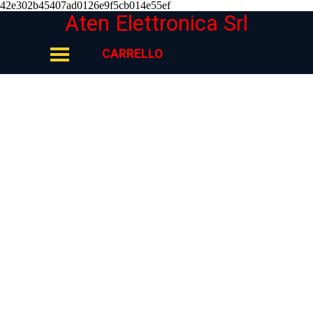
42e302b45407ad0126e9f5cb014e55ef
Vai ai contenuti
Aten Elettronica Srl
Salta menù
CARRELLO