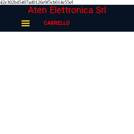
42e302b45407ad0126e9f5cb014e55ef
Vai ai contenuti
Aten Elettronica Srl
Salta menù
CARRELLO