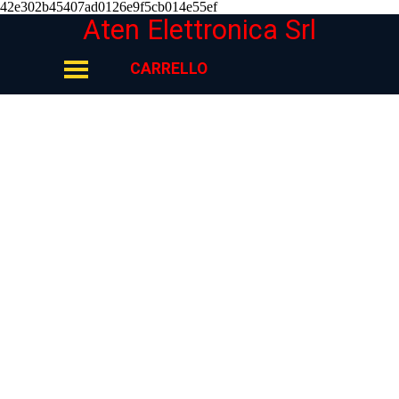
42e302b45407ad0126e9f5cb014e55ef
Vai ai contenuti
Aten Elettronica Srl
Salta menù
CARRELLO