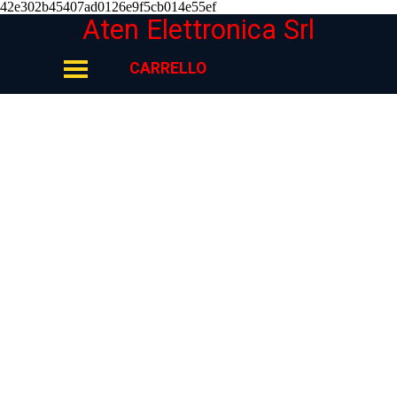
42e302b45407ad0126e9f5cb014e55ef
Vai ai contenuti
Aten Elettronica Srl
Salta menù
CARRELLO