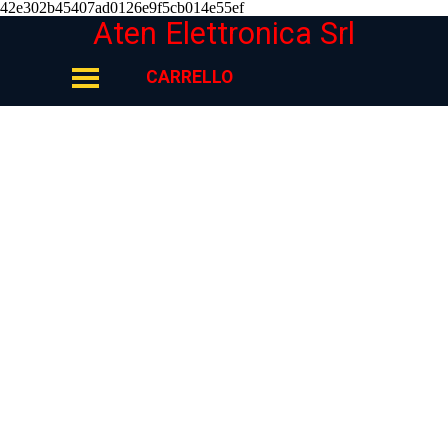
42e302b45407ad0126e9f5cb014e55ef
Vai ai contenuti
Aten Elettronica Srl
Salta menù
CARRELLO