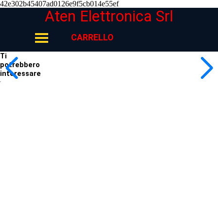
42e302b45407ad0126e9f5cb014e55ef
Vai ai contenuti
Aten Elettronica Srl
Salta menù
CARRELLO
Ti
potrebbero
interessare